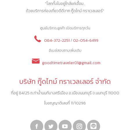
"โลกทั้งใบอยู่ใกล้แค่เอื้อม..
ด้วยบริการท่องเที่ยวดีดีจาก กู๊ดไทม์ ทราเวลเลอร์"
ศูนย์บริการลูกค้า เปิดบริการทุกวัน
084-372-2251
/
02-054-6499
อีเมล์สอบถามเพิ่มเติม
goodtimetraveler01@gmail.com
บริษัท กู๊ดไทม์ ทราเวลเลอร์ จำกัด
ที่อยู่ 84/25 ถ.ท่าน้ำนนท์บางศรีเมือง อ.เมืองนนทบุรี จ.นนทบุรี 11000
ใบอณุญาติเลขที่ 11/10298
Facebook
Twitter
YouTube
Instagram
Linkedin