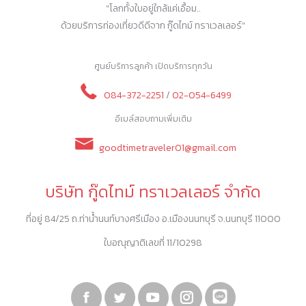
"โลกทั้งใบอยู่ใกล้แค่เอื้อม..
ด้วยบริการท่องเที่ยวดีดีจาก กู๊ดไทม์ ทราเวลเลอร์"
ศูนย์บริการลูกค้า เปิดบริการทุกวัน
084-372-2251
/
02-054-6499
อีเมล์สอบถามเพิ่มเติม
goodtimetraveler01@gmail.com
บริษัท กู๊ดไทม์ ทราเวลเลอร์ จำกัด
ที่อยู่ 84/25 ถ.ท่าน้ำนนท์บางศรีเมือง อ.เมืองนนทบุรี จ.นนทบุรี 11000
ใบอณุญาติเลขที่ 11/10298
Facebook
Twitter
YouTube
Instagram
Linkedin