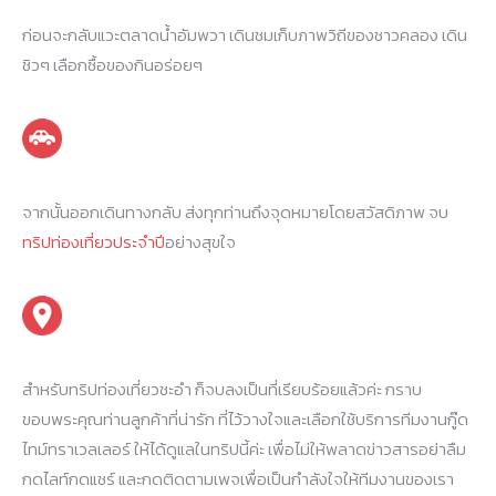
ก่อนจะกลับแวะตลาดน้ำอัมพวา เดินชมเก็บภาพวิถีของชาวคลอง เดิน
ชิวๆ เลือกซื้อของกินอร่อยๆ
จากนั้นออกเดินทางกลับ ส่งทุกท่านถึงจุดหมายโดยสวัสดิภาพ จบ
ทริปท่องเที่ยวประจำปี
อย่างสุขใจ
สำหรับทริปท่องเที่ยวชะอำ ก็จบลงเป็นที่เรียบร้อยแล้วค่ะ กราบ
ขอบพระคุณท่านลูกค้าที่น่ารัก ที่ไว้วางใจและเลือกใช้บริการทีมงานกู๊ด
ไทม์ทราเวลเลอร์ ให้ได้ดูแลในทริปนี้ค่ะ เพื่อไม่ให้พลาดข่าวสารอย่าลืม
กดไลท์กดแชร์ และกดติดตามเพจเพื่อเป็นกำลังใจให้ทีมงานของเรา