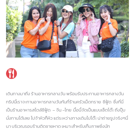
เดินทางมาถึง ร้านอาหารกลางวัน พร้อมรับประทานอาหารกลางวัน
ทริปนี้เราจะทานอาหารกลางวันกันที่ร้านครัวเม็ดทราย ซีฟู้ด ซึ่งที่นี่
เป็นร้านอาหารสไตล์ซีฟู้ด – จีน -ไทย มื้อนี้จัดเป็นแบบเซ็ตโต๊ะ ถึงปุ๊บ
นั่งทานได้เลย ไปจ้าหิวก็หิว แต่ระหว่างทางเดินไปโต๊ะ น่าถ่ายรูปจริงๆนี่
นา บริเวณรอบร้านติดชายหาด เหมาะสำหรับเก็บภาพยิ่งนัก