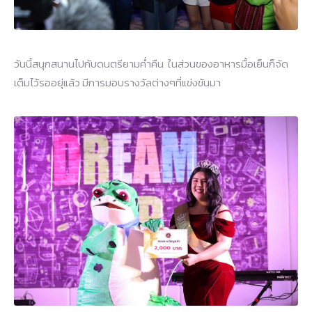
วันนี้สนุกสนานไปกับดนตรียามค่ำคืน ในส่วนของอาหารมื้อเย็นก็จัด
เต็มไว้รออยุ่แล้ว มีการมอบรางวัลต่างๆที่แข่งขันมา