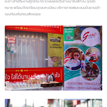
ชะอำ เช้านี้ทีมงานกู๊ดไทม์ ทราเวลเลอร์เดินทางมารับพี่ๆ ณ จุดนัด
หมาย พร้อมจัดเตรียมจุดลงทะเบียน บริการกาแฟและขนมปังยามเช้า
รองท้องกันก่อนสักหน่อย