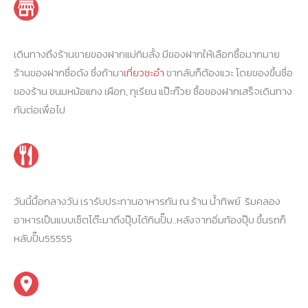
เดินทางถึงร้านขายของฝากแม่กิมลั้ง มีของฝากให้เลือกซื้อมากมาย
ร้านของฝากชื่อดัง ซึ่งถ้ามา
เที่ยวชะอำ
ขากลับก็ต้องแวะ โดยของขึ้นชื่อ
ของร้าน ขนมหม้อแกง เผือก, ทุเรียน แป๊ะก๊วย ซื้อของฝากเสร็จเดินทาง
กันต่อเพื่อไป
วันนี้มื้อกลางวัน เรารับประทานอาหารกัน ณ ร้าน น้ำทิพย์ ริมคลอง
อาหารเป็นแบบเซ็ตโต๊ะมาถึงปุ๊บได้กินปั๊บ..หลังจากอิ่มท้องปุ๊บ ขึ้นรถก็
หลับปั๊บ55555