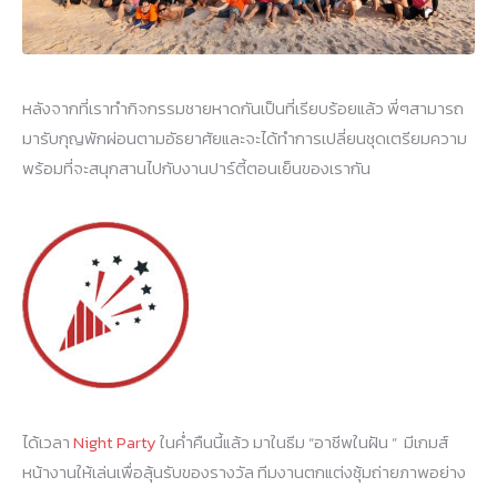
หลังจากที่เราทำกิจกรรมชายหาดกันเป็นที่เรียบร้อยแล้ว พี่ๆสามารถ
มารับกุญพักผ่อนตามอัธยาศัยและจะได้ทำการเปลี่ยนชุดเตรียมความ
พร้อมที่จะสนุกสานไปกับงานปาร์ตี้ตอนเย็นของเรากัน
ได้เวลา
Night Party
ในค่ำคืนนี้แล้ว มาในธีม “อาชีพในฝัน ” มีเกมส์
หน้างานให้เล่นเพื่อลุ้นรับของรางวัล ทีมงานตกแต่งซุ้มถ่ายภาพอย่าง