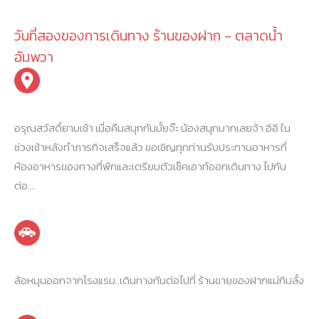
วันที่สองของการเดินทาง ร้านของฝาก - ตลาดน้ำ
อัมพวา
อรุณสวัสดิ์ยามเช้า เมื่อคืนสนุกกันมั้ยจ๊ะ น้องสนุกมากเลยจ้า อิอิ ใน
ช่วงเช้าหลังทำภารกิจเสร็จแล้ว ขอเชิญทุกท่านรับประทานอาหารที่
ห้องอาหารของทางที่พักและเตรียมตัวเช็คเอาท์ออกเดินทาง ไปกัน
ต่อ….
ล้อหมุนออกจากโรงแรม..เดินทางกันต่อไปที่ ร้านขายของฝากแม่กิมลั้ง