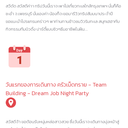
สวีดัด สวัสดีค่าา ทริปวันนี้เราจะพาไปเที่ยวทะเลใกล้กรุงเทพฯ นั่นก็คือ
ชะอำ จ.เพชรบุรี นั่นเองค่า น้องก็จะขอมารีวิวทริปสัมมนาประจำปี
ขอเเนะนำโปรแกรมคร่าวๆ พาท่านทานข้าวชมวิวริมทะเล สนุกเฮฮากับ
กิจกรรมทีมบิวดิ้ง ปาร์ตี้แบบชิวๆธีมอาชีพในฝัน….
วันแรกของการเดินทาง ครัวเม็ดทราย - Team
Building - Dream Job Night Party
สวัสดีจ้า ขอต้อนรับหนุ่มหล่อสาวสวย ซึ่งวันนี้เราจะเดินทางมุ่งหน้าสู่