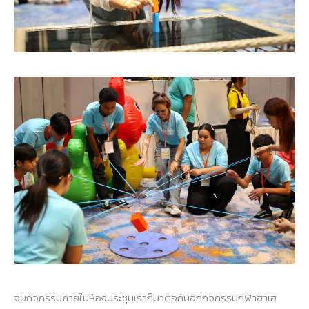
จบกิจกรรมภายในห้องประชุมเราก็มาต่อกับอีกกิจกรรมกีฬาฮาเฮ