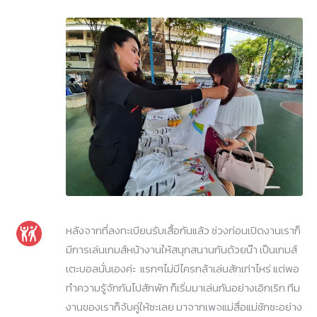
หลังจากที่ลงทะเบียนรับเสื้อกันแล้ว ช่วงก่อนเปิดงานเราก็
มีการเล่นเกมส์หน้างานให้สนุกสนานกันด้วยน๊า เป็นเกมส์
เตะบอลนั่นเองค่ะ แรกๆไม่มีไครกล้าเล่นสักเท่าไหร่ แต่พอ
ทำความรู้จักกันไปสักพัก ก็เริ่มมาเล่นกันอย่างเอิกเริก ทีม
งานของเราก็จับคู่ให้ซะเลย มาจากเพจแม่สื่อแม่ชักซะอย่าง