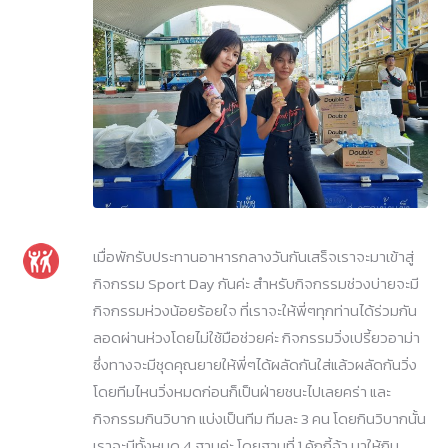
เมื่อพักรับประทานอาหารกลางวันกันเสร็จเราจะมาเข้าสู่
กิจกรรม Sport Day กันค่ะ สำหรับกิจกรรมช่วงบ่ายจะมี
กิจกรรมห่วงน้อยร้อยใจ ที่เราจะให้พี่ๆทุกท่านได้ร่วมกัน
ลอดผ่านห่วงโดยไม่ใช้มือช่วยค่ะ กิจกรรมวิ่งเปรี้ยวอาม่า
ซึ่งทางจะมีชุดคุณยายให้พี่ๆได้ผลัดกันใส่แล้วผลัดกันวิ่ง
โดยทีมไหนวิ่งหมดก่อนก็เป็นฝ่ายชนะไปเลยคร่า และ
กิจกรรมกินวิบาก แบ่งเป็นทีม ทีมละ 3 คน โดยกินวิบากนั้น
เราจะมีทั้งหมด 4 ฐานค่ะ โดยฐานที่ 1 คุ้กกี้จ้า มาให้กิน