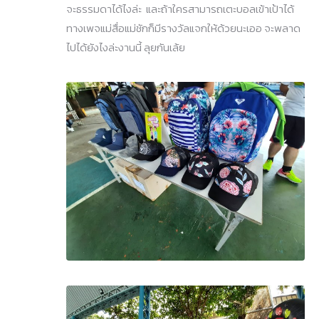
จะธรรมดาได้ไงล่ะ และถ้าใครสามารถเตะบอลเข้าเป้าได้
ทางเพจแม่สื่อแม่ชักก็มีรางวัลแจกให้ด้วยนะเออ จะพลาด
ไปได้ยังไงล่ะงานนี้ ลุยกันเล้ย