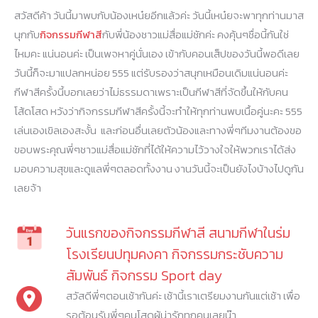
สวัสดีค้า วันนี้มาพบกับน้องเหน๋ยอีกแล้วค่ะ วันนี้เหน๋ยจะพาทุกท่านมาส
นุกกับ
กิจกรรมกีฬาสี
กับพี่น้องชาวแม่สื่อแม่ชักค่ะ คงคุ้นๆชื่อนี้กันใช่
ไหมคะ แน่นอนค่ะ เป็นเพจหาคู่นั่นเอง เข้ากับคอนเส็ปของวันนี้พอดีเลย
วันนี้ก็จะมาแปลกหน่อย 555 แต่รับรองว่าสนุกเหมือนเดิมแน่นอนค่ะ
กีฬาสีครั้งนี้บอกเลยว่าไม่ธรรมดาเพราะเป็นกีฬาสีที่จัดขึ้นให้กับคน
โส้ดโสด หวังว่ากิจกรรมกีฬาสีครั้งนี้จะทำให้ทุกท่านพบเนื้อคู่นะคะ 555
เล่นเองเขิลเองสะงั้น และก่อนอื่นเลยตัวน้องและทางพี่ๆทีมงานต้องขอ
ขอบพระคุณพี่ๆชาวแม่สื่อแม่ชักที่ได้ให้ความไว้วางใจให้พวกเราได้ส่ง
มอบความสุขและดูแลพี่ๆตลอดทั้งงาน งานวันนี้จะเป็นยังไงบ้างไปดูกัน
เลยจ้า
วันแรกของกิจกรรมกีฬาสี สนามกีฬาในร่ม
โรงเรียนปทุมคงคา กิจกรรมกระชับความ
สัมพันธ์ กิจกรรม Sport day
สวัสดีพี่ๆตอนเช้ากันค่ะ เช้านี้เราเตรียมงานกันแต่เช้า เพื่อ
รอต้อนรับพี่ๆคนโสดผู้น่ารักทุกคนเลยน๊า