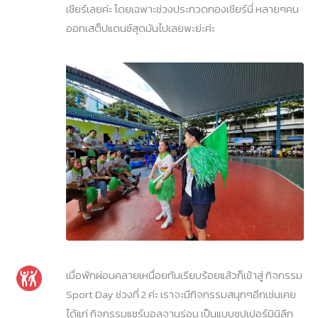
เชียร์เลยค่ะ โดยเฉพาะช่วงประกวดกองเชียร์นี่ หลายๆคน
ออกเสต็ปแดนซ์สุดมันไปเลยพะย่ะค่ะ
เมื่อพักผ่อนคลายเหนื่อยกันเรียบร้อยแล้วก็เข้าสู่ กิจกรรม
Sport Day ช่วงที่ 2 ค่ะ เราจะมีกิจกรรมสนุกๆอีกเช่นเคย
ได้แก่ กิจกรรมแชร์บอลจานร่อน เป็นแบบซุปเปอร์มินิลีก