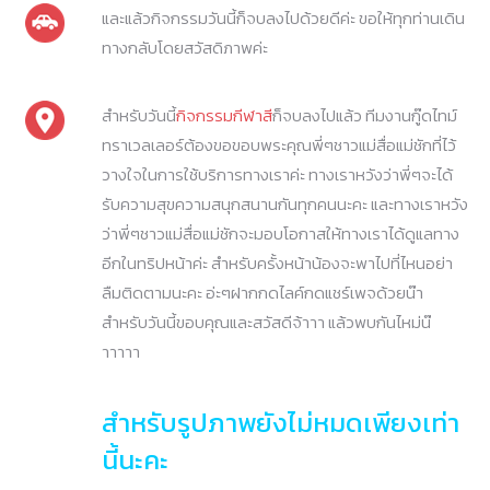
และแล้วกิจกรรมวันนี้ก็จบลงไปด้วยดีค่ะ ขอให้ทุกท่านเดิน
ทางกลับโดยสวัสดิภาพค่ะ
สำหรับวันนี้
กิจกรรมกีฬาสี
ก็จบลงไปแล้ว ทีมงานกู๊ดไทม์
ทราเวลเลอร์ต้องขอขอบพระคุณพี่ๆชาวแม่สื่อแม่ชักที่ไว้
วางใจในการใช้บริการทางเราค่ะ ทางเราหวังว่าพี่ๆจะได้
รับความสุขความสนุกสนานกันทุกคนนะคะ และทางเราหวัง
ว่าพี่ๆชาวแม่สื่อแม่ชักจะมอบโอกาสให้ทางเราได้ดูแลทาง
อีกในทริปหน้าค่ะ สำหรับครั้งหน้าน้องจะพาไปที่ไหนอย่า
ลืมติดตามนะคะ อ่ะๆฝากกดไลค์กดแชร์เพจด้วยน๊า
สำหรับวันนี้ขอบคุณและสวัสดีจ้าาา แล้วพบกันไหม่น๊
าาาาา
สำหรับรูปภาพยังไม่หมดเพียงเท่า
นี้นะคะ