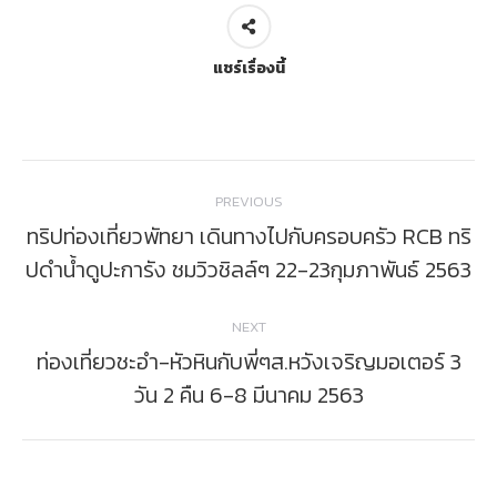
แชร์เรื่องนี้
Post
PREVIOUS
navigation
ทริปท่องเที่ยวพัทยา เดินทางไปกับครอบครัว RCB ทริ
Previous
ปดำน้ำดูปะการัง ชมวิวชิลล์ๆ 22-23กุมภาพันธ์ 2563
post:
NEXT
ท่องเที่ยวชะอำ-หัวหินกับพี่ๆส.หวังเจริญมอเตอร์ 3
Next
วัน 2 คืน 6-8 มีนาคม 2563
post: