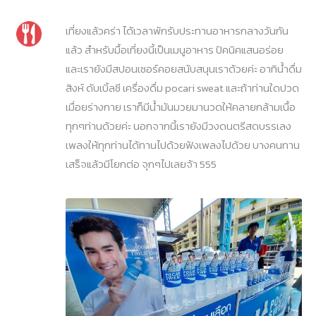
เที่ยงแล้วคร่า ได้เวลาพักรับประทานอาหารกลางวันกัน
แล้ว สำหรับมื้อเที่ยงนี้เป็นเมนูอาหาร ปิคนิคแสนอร่อย
และเรายังมีสปอนเซอร์คอยสนับสนุนเราด้วยค่ะ อาทิน้ำดื่ม
สิงห์ ดับเบิ้ลซี เครื่องดื่ม pocari sweat และถ้าท่านใดปวด
เมื่อยร่างกาย เราก็มีน้ำมันมวยมานวดให้คลายกล้ามเนื้อ
ทุกๆท่านด้วยค่ะ นอกจากนี้เรายังมีวงดนตรีสดบรรเลง
เพลงให้ทุกท่านได้ทานไปด้วยฟังเพลงไปด้วย บางคนทาน
เสร็จแล้วมีโยกต่อ จุกๆไปเลยจ้า 555