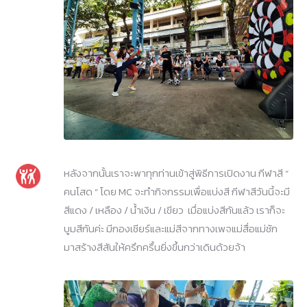
หลังจากนั้นเราจะพาทุกท่านเข้าสู่พิธีการเปิดงาน กีฬาสี “
คนโสด ” โดย MC จะทำกิจกรรมเพื่อแบ่งสี กีฬาสีวันนี้จะมี
สีแดง / เหลือง / น้ำเงิน / เขียว เมื่อแบ่งสีกันแล้ว เราก็จะ
บูมสีกันค่ะ มีกองเชียร์และแม่สีจากทางเพจแม่สื่อแม่ชัก
มาสร้างสีสันให้ครึกครื้นยิ่งขึ้นกว่าเดินด้วยจ้า