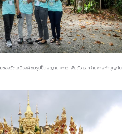
ามของวัดมณีวงศ์ ชมรูปปั้นพญานาคกว่าพันตัว และถ่ายภาพทำบุญกัน