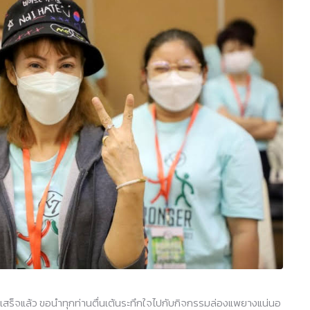
เสร็จแล้ว ขอนำทุกท่านตื่นเต้นระทึกใจไปกับกิจกรรมล่องแพยางแน่นอ