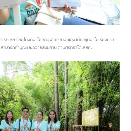
ี่แรกเลย คืออุโมงค์ป่าไผ่วัดจุฬาภรณ์นั่นเอง เที่ยวซุ้มป่าไผ่เรียงยาว
็สามารถทำบุญและถวายสังฆฑาน ตามศรัทธาได้เลยค่ะ