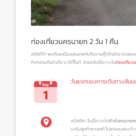
ท่องเที่ยวนครนายก 2 วัน 1 คืน
สวัสดีจ้า พบกันเหมือนเช่นเคยกับทีมงานกู๊ดไทม์ทราเวลอเลอร
กิจกรรมทีมบิวดิ้ง ปาร์ตี้ไนท์ ส่วนทริปนี้เราจะไป
ท่องเที่ย
วันแรกของการเดินทางสัมม
สวัสดีค่ะ วันนี้เราจะไป
ทัวร์นครนายก
มารับลูกค้าชาวเคที ไปเทรอบสองจ้า เม