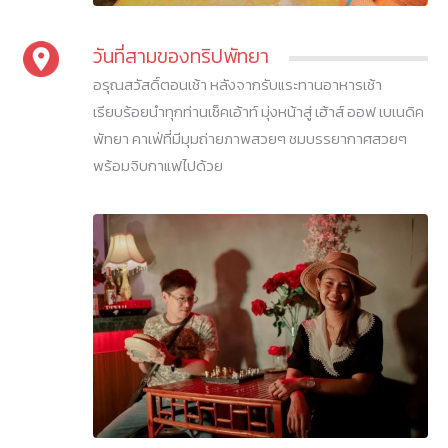
วันที่สามของทริปพัทยา
อรุณสวัสดิ์ตอนเช้า หลังจากรับแระทานอาหารเช้า
เรียบร้อยนำทุกท่านเช็คเอ้าท์ มุ่งหน้าสู่ เฮ้าส์ ออฟ เบเนดิค
พัทยา คาเฟ่ที่มีมุมถ่ายภาพสวยๆ ชมบรรยากาศสวยๆ
พร้อมจิบกาแฟไปด้วย