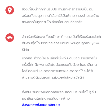
ช่วงเที่ยงนำทุกท่านรับประทานอาหารที่ร้านปูเป็น อิ่ม
อร่อยกับเมนูอาหารที่เลือกไว้เป็นพิเศษ ชาวงบ่ายแวะร้าน
ของฝากให้ทุกท่านได้เลือกช๊อปตามอัธยาศัย
สำหรับทริป
ท่องเที่ยวพัทยา
ก็จบลงเป็นที่เรียบร้อยแล้วค่ะ
ทีมงานกู๊ดไทม์ทราเวลเลอร์ ขอขอบพระคุณลูกค้าKyowa
Kirin
มากๆค่ะ ที่วางใจและเลือกใช้ให้ทีมงานของเราบริการใน
ครั้งนี้ค่ะ ผิดพลาดสิ่งใดต้องขออภัยด้วยค่ะอย่าลืมกด
ไลค์ กดแชร์ และกดติดตามเพจและติดดาวไว้จะได้รับ
ข่าวสารดีดีแน่นอนค่ะ แล้วเจอกันใหม่ สวัสดีค่ะ
ถึงที่หมายอย่างปลอดภัยพร้อมความประทับใจไม่รู้ลืม
อย่าลืมกดไลค์กดแชร์กันนะคะพี่ๆจ๋า
ลิ้งรูปภาพทั้งหมดคลิกเลย