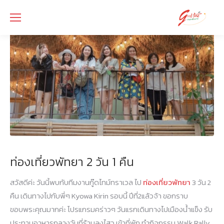
ท่องเที่ยวพัทยา 2 วัน 1 คืน
สวัสดีค่ะ วันนี้พบกับทีมงานกู๊ดไทม์ทราเวล ไป
ท่องเที่ยวพัทยา
3 วัน 2
คืน เดินทางไปกับพี่ๆ Kyowa Kirin รอบนี้ ปีที่2แล้วจ้า ขอกราบ
ขอบพระคุณมากค่ะ โปรแกรมคร่าวๆ วันแรกเดินทางไปเมืองน้ำแข็ง รับ
ประทานอาหารกลางวันที่ร้านลุงไสว เข้าที่พัก ทำกิจกรรม Walk Rally