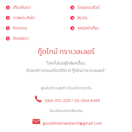
เกี่ยวกับเรา
โปรแกรมทัวร์
ภาพประทับใจ
ฺBLOG
กิจกรรม
รถบัสนำเที่ยว
ติดต่อเรา
กู๊ดไทม์ ทราเวลเลอร์
"โลกทั้งใบอยู่ใกล้แค่เอื้อม..
ด้วยบริการท่องเที่ยวดีดีจาก กู๊ดไทม์ ทราเวลเลอร์"
ศูนย์บริการลูกค้า เปิดบริการทุกวัน
084-372-2251
/
02-054-6499
อีเมล์สอบถามเพิ่มเติม
goodtimetraveler01@gmail.com