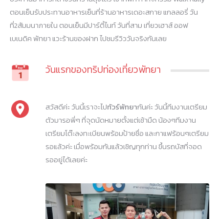
ตอนเย็นรับประทานอาหารเย็นที่ร้านอาหารเดอะสกาย แกลลอรี่ วัน
ที่2สัมมนาภายใน ตอนเย็นมีปาร์ตี้ไนท์ วันที่สาม เที่ยวเฮาส์ ออฟ
เบเนดิค พัทยา แวะร้านของฝาก ไปชมรีวิววันจริงกันเลย
วันแรกของทริปท่องเที่ยวพัทยา
สวัสดีค่ะ วันนี้เราจะไป
ทัวร์พัทยา
กันค่ะ วันนี้ทีมงานเตรียม
ตัวมารอพี่ๆ ที่จุดนัดหมายตั้งแต่เช้ามืด น้องๆทีมงาน
เตรียมโต๊ะลงทะเบียนพร้อมป้ายชื่อ และกาแฟร้อนๆเตรียม
รอแล้วค่ะ เมื่อพร้อมกันแล้วเชิญทุกท่าน ขึ้นรถบัสที่จอด
รออยู่ได้เลยค่ะ