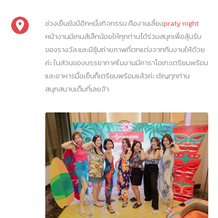
ช่วงเย็นยังมีอีกหนึ่งกิจกรรม คืองานเลี้ยง
praty night
หน้างานมีเกมส์เล็กน้อยให้ทุกท่านได้ร่วมสนุกเพื่อลุ้นรับ
ของรางวัล และมีซุ้มถ่ายภาพที่ตกแต่งจากทีมงานให้ด้วย
ค่ะ ในส่วนของบรรยากาศในงานมีคาราโอเกะเตรียมพร้อม
และอาหารมื้อเย็นก็เตรียมพร้อมแล้วค่ะ เชิญทุกท่าน
สนุกสนานเต็มที่เลยจ้า