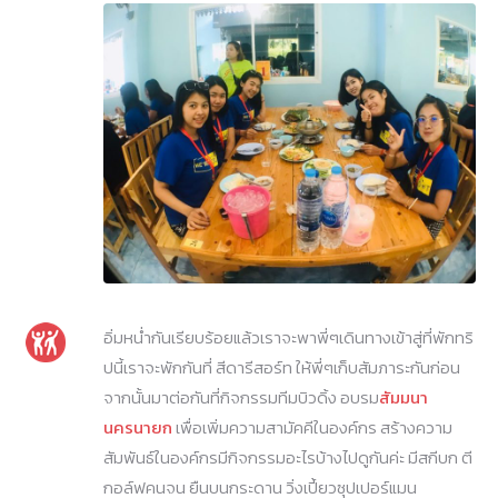
อิ่มหน่ำกันเรียบร้อยแล้วเราจะพาพี่ๆเดินทางเข้าสู่ที่พักทริ
ปนี้เราจะพักกันที่ สีดารีสอร์ท ให้พี่ๆเก็บสัมภาระกันก่อน
จากนั้นมาต่อกันที่กิจกรรมทีมบิวดิ้ง อบรม
สัมมนา
นครนายก
เพื่อเพิ่มความสามัคคีในองค์กร สร้างความ
สัมพันธ์ในองค์กรมีกิจกรรมอะไรบ้างไปดูกันค่ะ มีสกีบก ตี
กอล์ฟคนจน ยืนบนกระดาน วิ่งเปี้ยวซุปเปอร์แมน