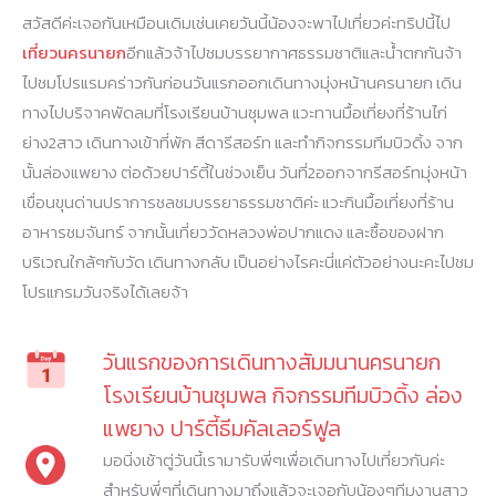
สวัสดีค่ะเจอกันเหมือนเดิมเช่นเคยวันนี้น้องจะพาไปเที่ยวค่ะทริปนี้ไป
เที่ยวนครนายก
อีกแล้วจ้าไปชมบรรยากาศธรรมชาติและน้ำตกกันจ้า
ไปชมโปรแรมคร่าวกันก่อนวันแรกออกเดินทางมุ่งหน้านครนายก เดิน
ทางไปบริจาคพัดลมที่โรงเรียนบ้านชุมพล แวะทานมื้อเที่ยงที่ร้านไก่
ย่าง2สาว เดินทางเข้าที่พัก สีดารีสอร์ท และทำกิจกรรมทีมบิวดิ้ง จาก
นั้นล่องแพยาง ต่อด้วยปาร์ตี้ในช่วงเย็น วันที่2ออกจากรีสอร์ทมุ่งหน้า
เขื่อนขุนด่านปราการชลชมบรรยาธรรมชาติค่ะ แวะกินมื้อเที่ยงที่ร้าน
อาหารชมจันทร์ จากนั้นเที่ยววัดหลวงพ่อปากแดง และซื้อของฝาก
บริเวณใกล้ๆกับวัด เดินทางกลับ เป็นอย่างไรคะนี่แค่ตัวอย่างนะคะไปชม
โปรแกรมวันจริงได้เลยจ้า
วันแรกของการเดินทางสัมมนานครนายก
โรงเรียนบ้านชุมพล กิจกรรมทีมบิวดิ้ง ล่อง
แพยาง ปาร์ตี้ธีมคัลเลอร์ฟูล
มอนิ่งเช้าตู่วันนี้เรามารับพี่ๆเพื่อเดินทางไปเที่ยวกันค่ะ
สำหรับพี่ๆที่เดินทางมาถึงแล้วจะเจอกับน้องๆทีมงานสาว