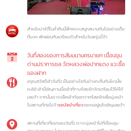
สำหรับปาร์ตี้ในค่ำคืนนี้พี่ๆคงจะสนุกสนานกันไปอย่างเต็ม
ที่นะคะ พักผ่อนกันเตรียมตัวสำหรับวันพรุ่งนี้จ้า
วันที่สองของการสัมมนานครนายก เขื่อนขุน
ด่านปราการชล วัดหลวงพ่อปากแดง แวะซื้อ
ของฝาก
อรุณสวัสดิ์เช้าวันที่2 เป็นอย่างไรกันบ้างคะตื่นกันไหวมั้ย
คะอิอิ เช้านี้เชิญทานมื้อเช้าที่ทางรีสอร์ทจัดเตรียมไว้ให้ได้
เลยจ้า จากนั้นเราจะเช็คเอ้าท์ออกจากรีสอร์ทเพื่อมุ่งหน้า
ไปสถานที่ต่อไปจ้า
รถบัสนำเที่ยว
จอดรอยู่แล้วเชิญเลยจ้า
สถานที่เที่ยวที่แรกของวันที่2 เราจะมุ่งหน้าไปที่เขื่อนขุน
ด่านปราการชล ไปชมบรรยากาสธรรมชาติที่โอบล้อมด้วย