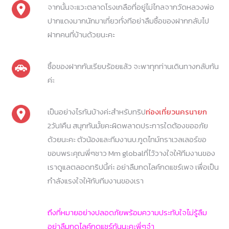
จากนั้นจะแวะตลาดโรงเกลือที่อยู่ไม่ไกลจากวัดหลวงพ่อ
ปากแดงมากนักมาเที่ยวทั่งทีอย่าลืมซื้อของฝากกลับไป
ฝากคนที่บ้านด้วยนะคะ
ซื้อของฝากกันเรียบร้อยแล้ว จะพาทุกท่านเดินทางกลับกัน
ค่ะ
เป็นอย่างไรกันบ้างค่ะสำหรับทริป
ท่องเที่ยวนครนายก
2วัน1คืน สนุกกันมั้ยคะผิดพลาดประการใดต้องขออภัย
ด้วยนะคะ ตัวน้องและทีมงานบ.กูดไทม์ทราเวลเลอร์ขอ
ขอบพระคุณพี่ๆชาว Mm globalที่ไว้วางใจให้ทีมงานของ
เราดูแลตลอดทริปนี้ค่ะ อย่าลืมกดไลค์กดแชร์เพจ เพื่อเป็น
กำลังแรงใจให้กับทีมงานของเรา
ถึงที่หมายอย่างปลอดภัยพร้อมความประทับใจไม่รู้ลืม
อย่าลืมกดไลค์กดแชร์กันนะคะพี่ๆจ๋า