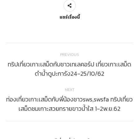
แชร์เรื่องนี้
Post
PREVIOUS
navigation
ทริปเที่ยวเกาะเสม็ดกับชาวเทเลคอร์ป เที่ยวเกาะเสม็ด
Previous
ดำน้ำดูปะการัง24-25/10/62
post:
NEXT
ท่องเที่ยวเกาะเสม็ดกับพี่น้องชาวsws,swsfa ทริปเที่ยว
Next
เสม็ดชมเกาะสวยทรายขาวน้ำใส 1-2พ.ย.62
post: