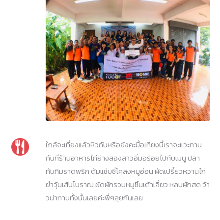
ใกล้จะเที่ยงแล้วหิวกันหรือยังคะมื้อเที่ยงนี้เราจะแวะทาน
กันที่ร้านอาหารไก่ย่างสองสาวอิ่มอร่อยไปกับเมนู ปลา
ทับทิมราดพริก ต้มแซ่บซี่โคลงหมูอ่อน ผัดเปรี้ยวหวานไก่
ยำวุ้นเส้นโบราณ ผัดผักรวมหมูชิ้นเต้าเจี้ยว หลนผักสด ว้า
วน่าทานทั้งนั้นเลยค่ะพี่ๆลุยกันเลย