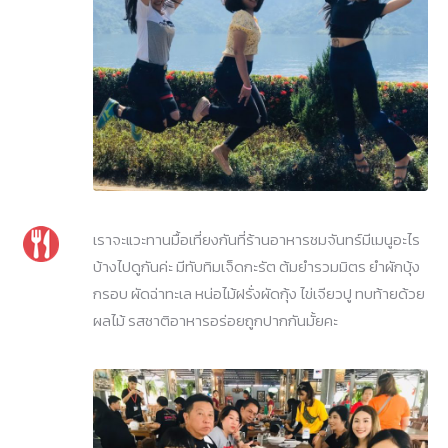
เราจะแวะทานมื้อเที่ยงกันที่ร้านอาหารชมจันทร์มีเมนูอะไร
บ้างไปดูกันค่ะ มีทับทิมเจ็ดกะรัต ต้มยำรวมมิตร ยำผักบุ้ง
กรอบ ผัดฉ่าทะเล หน่อไม้ฝรั่งผัดกุ้ง ไข่เจียวปู ทบท้ายด้วย
ผลไม้ รสชาติอาหารอร่อยถูกปากกันมั้ยคะ