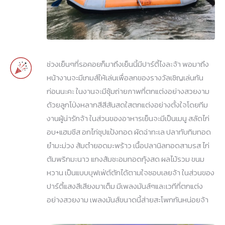
ช่วงเย็นๆที่รอคอยก็มาถึงเย็นนี้มีปาร์ตี้ไงละจ้า พอมาถึง
หน้างานจะมีเกมส์ให้เล่นเพื่อลกของรางวัลเชิญเล่นกัน
ก่อนนะคะ ในงานจะมีซุ้มถ่ายภาพที่ตกแต่งอย่างสวยงาม
ด้วยลูกโป่งหลากสีสีสันสดใสตกแต่งอย่างตั้งใจโดยทีม
งานผู้น่ารักจ้า ในส่วนของอาหารเย็นจะมีเป็นเมนู สลัดไก่
อบ+แฮมชีส อกไก่ชุปแป้งทอด ผัดฉ่าทะเล ปลาทับทิมทอด
ยำมะม่วง ส้มตำยอดมะพร้าว เนื้อปลานิลทอดสามรส ไก่
ต้มพริกมะนาว แกงส้มชะอมทอดกุ้งสด ผลไม้รวม ขนม
หวาน เป็นแบบบุฟเฟ่ต์ตักได้ตามใจชอบเลยจ้า ในส่วนของ
ปาร์ตี้แสงสีเสียงมาเต็ม มีเพลงมันส์ๆและเวทีที่ตกแต่ง
อย่างสวยงาม เพลงมันส์ขนาดนี้ส่ายสะโพกกันหน่อยจ้า