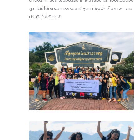
ภูเขาต้นไม้เยอะมากธรรมชาติสุดๆ เชิญพี่ๆเก็บภาพความ
ประทับใจได้เลยจ้า