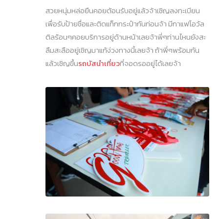
สวยหนุ่มหล่อยืนคอยต้อนรับอยู่แล้วจ้าเชิญลงทะเบียน
เพื่อรับป้ายชื่อและติดแท็กกระป๋ากันก่อนจ้า มีกาแฟโอวัล
ติลร้อนๆคอยบริการอยู่ด้านหน้าเลยจ้าพี่ๆท่านไหนยังสะ
ลืมสะลืออยู่เชิญมาแก้ง่วงทางนี้เลยจ้า ถ้าพี่ๆพร้อมกัน
แล้วเชิญขึ้น
รถบัสนำเที่ยว
ที่จอดรออยู่ได้เลยจ้า