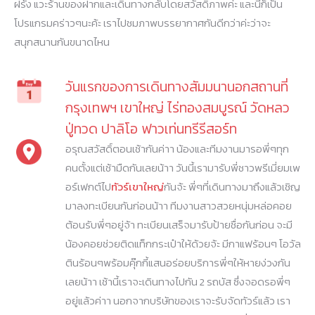
ฝรั่ง แวะร้านของฝากและเดินทางกลับโดยสวัสดิภาพค่ะ และนี่ก็เป็น
โปรแกรมคร่าวๆนะค้ะ เราไปชมภาพบรรยากาศกันดีกว่าค่ะว่าจะ
สนุกสนานกันขนาดไหน
วันแรกของการเดินทางสัมมนานอกสถานที่
กรุงเทพฯ เขาใหญ่ ไร่ทองสมบูรณ์ วัดหลว
ปู่ทวด ปาลิโอ ฟาวเท่นทรีรีสอร์ท
อรุณสวัสดิ์ตอนเช้ากันค่าา น้องและทีมงานมารอพี่ๆทุก
คนตั้งแต่เช้ามืดกันเลยน้าา วันนี้เรามารับพี่ชาวพรีเมี่ยมเพ
อร์เฟกต์ไป
ทัวร์เขาใหญ่
กันจ้ะ พี่ๆที่เดินทางมาถึงแล้วเชิญ
มาลงทะเบียนกันก่อนน้าา ทีมงานสาวสวยหนุ่มหล่อคอย
ต้อนรับพี่ๆอยู่จ้า ทะเบียนเสร็จมารับป้ายชื่อกันก่อน จะมี
น้องคอยช่วยติดแท็กกระเป๋าให้ด้วยจ้ะ มีกาแฟร้อนๆ โอวัล
ตินร้อนๆพร้อมคุ๊กกี้แสนอร่อยบริการพี่ๆให้หายง่วงกัน
เลยน้าา เช้านี้เราจะเดินทางไปกัน 2 รถบัส ซึ่งจอดรอพี่ๆ
อยู่แล้วค่าา นอกจากบริษัทของเราจะรับจัดทัวร์แล้ว เรา