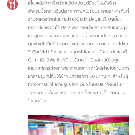
เที่ยงแล้วจ้าา พี่ๆหิวกันรึยังเอ่ย แต่น้องหิวแล้วน้าา
สำหรับมื้อกลางวันนี้เราจะพาพี่ๆไปรับประทานอาหารกันที่
ร้านอาหารบ้านไม้ชายน้ำ ซึ่งมื้อนี้จะมีหมูสะเต๊ะ ปาเปี๊ยะ
ทอด เขียวหวานไก่ ปลากะพงทอดน้ำปลา แกงส้มชะอมกุ้ง
เต้าหู้ทรงเครื่อง ผัดผักรวมมิตร น้ำพริกกะปิปลาทู ยำปลา
ดุกฟู แค่ได้ยินก็น้ำลายสอแล้วค่ะทุกคนน ทานอาหารไปชม
วิวริมน้ำไป ได้บรรยากาศสุดๆไปเลยค่ะ แล้วจุดเด่นของที่
นี่นะคะ คือ พิพิธภัณฑ์บ้านไม้ชายน้ำ เป็นสไตล์ย้อนยุค
เหมาะแก่การถ่ายภาพมากๆเลยค่าา ถ้าใครผ่านไปผ่านมาก็
มาถ่ายรูปที่นี่กันได้น้าา มีค่ายริการ 50 บาทนะคะ สำหรับผู้
ที่ต้องการเข้าไปถ่ายรูปอย่างเดียว ในทริปเขาใหญ่นี้ เขา
จัดหนักจัดเต็มจริงๆค่าา อาหารก็อร่อย วิวก็ดี สามผ่าน
ไปเลยจ้าา