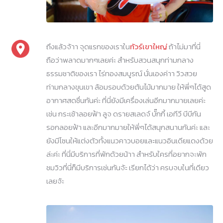
ถึงแล้วจ้าา จุดแรกของเราใน
ทัวร์เขาใหญ่
ถ้าไม่มาที่นี่
ถือว่าพลาดมากๆเลยค่ะ สำหรับสวนสนุกท่ามกลาง
ธรรมชาติของเรา ไร่ทองสมบูรณ์ นั่นเองค่าา วิวสวย
ท่ามกลางขุนเขา ล้อมรอบด้วยต้นไม้มากมาย ให้พี่ๆได้สูด
อากาศสดชื่นกันค่ะ ที่นี่ยังมีเครื่องเล่นอีกมากมายเลยค่ะ
เช่น กระเช้าลอยฟ้า ลูจ ดรายสเลดจ์ บั๊กกี้ เอทีวี บีบีกัน
รอกลอยฟ้า และอีกมากมายให้พี่ๆได้สนุกสนานกันค่ะ และ
ยังมีโซนให้แต่งตัวทั้งแนวคาวบอยและแนวอินเดียแดงด้วย
ล่ะค่ะ ที่นี่มีบริการที่พักด้วยน้าา สำหรับใครที่อยากจะพัก
ชมวิวที่นี่ก็มีบริการเช่นกันจ้ะ เรียกได้ว่า ครบจบในที่เดียว
เลยจ้ะ