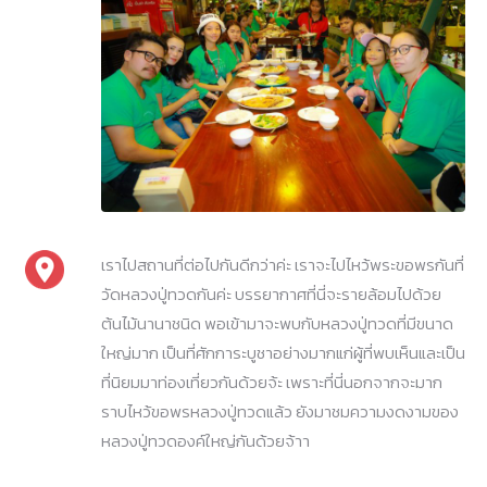
เราไปสถานที่ต่อไปกันดีกว่าค่ะ เราจะไปไหว้พระขอพรกันที่
วัดหลวงปู่ทวดกันค่ะ บรรยากาศที่นี่จะรายล้อมไปด้วย
ต้นไม้นานาชนิด พอเข้ามาจะพบกับหลวงปู่ทวดที่มีขนาด
ใหญ่มาก เป็นที่ศักการะบูชาอย่างมากแก่ผู้ที่พบเห็นและเป็น
ที่นิยมมาท่องเที่ยวกันด้วยจ้ะ เพราะที่นี่นอกจากจะมาก
ราบไหว้ขอพรหลวงปู่ทวดแล้ว ยังมาชมความงดงามของ
หลวงปู่ทวดองค์ใหญ่กันด้วยจ้าา