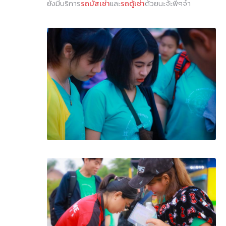
ยังมีบริการ
รถบัสเช่า
และ
รถตู้เช่า
ด้วยนะจ้ะพี่ๆจ๋า