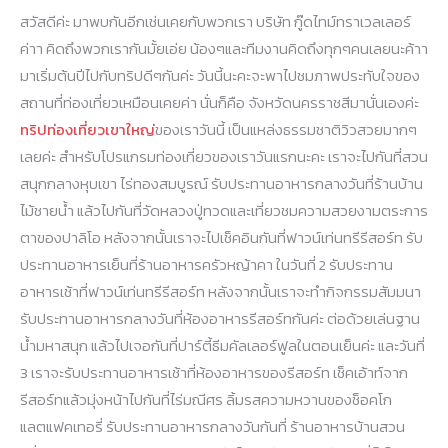
สวัสดีค่ะ มาพบกันอีกเช่นเคยกับพวกเรา บริษัท กู๊ดไทม์ทราเวลเลอร์
ค่าา คิดถึงพวกเรากันมั้ยเอ่ย น้องๆและทีมงานคิดถึงทุกๆคนเลยนะค้าา
มาเริ่มต้นปีไปกับทริปดีๆกันค่ะ วันนี้นะคะจะพาไปชมภาพประทับใจของ
สถานที่ท่องเที่ยวเหมือนเคยค่า นั่นก็คือ จังหวัดนครราชสีมานั่นเองค่ะ
ทริปท่องเที่ยวเขาใหญ่
ของเราวันนี้ เป็นแหล่งธรรมชาติวิวสวยมากๆ
เลยค่ะ สำหรับโปรแกรมท่องเที่ยวของเราวันแรกนะคะ เราจะไปกันที่สวน
สนุกกลางหุบเขา ไร่ทองสมบูรณ์ รับประทานอาหารกลางวันที่ร้านบ้าน
ไม้ชายน้ำ แล้วไปกันที่วัดหลวงปู่ทวดและเที่ยวชมความสวยงามตระการ
ตาของปาลิโอ หลังจากนั้นเราจะไปเช็คอินกันที่ฟาวน์เท่นทรีรีสอร์ท รับ
ประทานอาหารเย็นที่ร้านอาหารครัวหญ้าคา ในวันที่ 2 รับประทาน
อาหารเช้าที่ฟาวน์เท่นทรีรีสอร์ท หลังจากนั้นเราจะทำกิจกรรมสัมมนา
รับประทานอาหารกลางวันที่ห้องอาหารรีสอร์ทกันค่ะ ต่อด้วยเล่นฐาน
น้ำมหาสนุก แล้วไปเจอกันที่ปาร์ตี้ธีมคัลเลอร์ฟูลในตอนเย็นค่ะ และวันที่
3 เราจะรับประทานอาหารเช้าที่ห้องอาหารของรีสอร์ท เช็คเอ้าท์จาก
รีสอร์ทแล้วมุ่งหน้าไปกันที่ไร่มณีศร ลิ้มรสความหวานของช็อคโก
แลตแฟคเทอรี่ รับประทานอาหารกลางวันกันที่ ร้านอาหารบ้านสวน