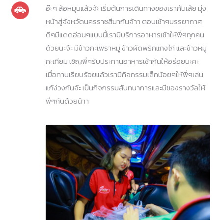
อ๊ะๆ ล้อหมุนแล้วจ้ะ เริ่มต้นการเดินทางของเรากันเล้ย มุ่ง
หน้าสู่จังหวัดนครราชสีมากันจ้าา ตอนเช้าๆบรรยากาศ
ดีๆมีแดดอ่อนๆแบบนี้เรามีบริการอาหารเช้าให้พี่ๆทุกคน
ด้วยนะจ้ะ มีข้าวกะเพราหมู ข้าวผัดพริกแกงไก่ และข้าวหมู
กะเทียม เชิญพี่ๆรับประทานอาหารเช้ากันให้อร่อยนะคะ
เมื่อทานเรียบร้อยแล้วเรามีกิจกรรมเล็กน้อยๆให้พี่ๆเล่น
แก้ง่วงกันจ้ะ เป็นกิจกรรมสันทนาการและมีของรางวัลให้
พี่ๆกันด้วยน้าา