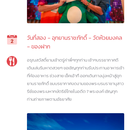
วันที่สอง - อุทยานราชภักดิ์ - วัดห้วยมงคล
- ของฝาก
อรุณสวัสดิ์ยามเช้าตรู่ค่าพี่ๆทุกท่าน เช้าๆบรรยากาศดี
เดินเล่นริมหาดสวยๆ ขอเชิญทุกท่านรับประทานอาหารเช้า
ที่ห้องอาหาร ช่วงสาย เช็คเอ้าทื ออกเดินทางมุ่งหน้าสู่อุท
ยานราชภักดิ์ ชมบรยากาศงดงามของพระบรมราชานุสาว
รีย์ของพระมหากษัตริย์ไทยในอดีต 7 พระองค์ เชิญทุก
ท่านถ่ายภาพตามอัธยาศัย