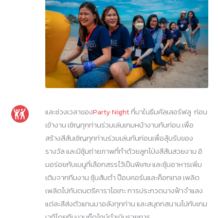
และช่วงเวลาของ
Party Night
ที่มาในธีมคัลเลอร์ฟลู ก่อน
เข้างาน เชิญทุกท่านร่วมเล่นเกมหน้างานกันก่อน เพื่อ
สร้างสีสันเชิญทุกท่านร่วมเล่นกันก่อนเพื่อลุ้นรับของ
รางวัล และมีซุ้มถ่ายภาพที่ทำด้วยลูกโป่งสีสันสวยงาม อิ
มอร่อยกับเมนูที่เลือกสรรไว้เป็นพิเศษ และซุ้มอาหารเพิ่ม
เติมจากทีมงาน ซุ้มส้มตำ ป๊อบคอร์นและค็อกเทล เพลิด
เพลิดไปกับดนตรีคาราโอเกะ การประกวดนางฟ้าจำแลง
แต่ละสีส่งตัวแทนมาอลังทุกท่าน และสนุถกสนานไปกับเกม
เวทีโดยทีมงานกู๊ดไทม์ดำเนินรายการ