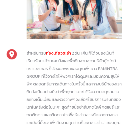
สำหรับทริป
ท่องเที่ยวชะอำ
2 วัน 1 คืน ก็ได้จบลงเป็นที่
เรียบร้อยแล้วนะคะ มิ้งและพี่ๆทีมงานจากบริษัทกู๊ดไทม์
ทราเวลเลอร์ ก็ต้องขอพระขอบคุณพี่ๆชาว RAMINTRA
GROUP ที่ไว้วางใจให้พวกเราได้ดูแลและมอบความสุขให้
พี่ๆ ตลอดทริปการเดินทางในครั้งนี้ และทางบริษัทของเรา
ก็หวังเป็นอย่างยิ่งว่าพี่ๆทุกท่านจะได้รับความสนุกสนาน
อย่างเต็มเปี่ยม และหวังว่าพี่ๆจะเลือกใช้บริการบริษัทของ
เราในครั้งต่อไปนะคะ สุดท้ายนี้อย่าลืมกดไลค์ กดแชร์ และ
กดติดตามและติดดาวไวเพื่อรับข่าวสารดีๆจากทางเรา
และวันนี้มิ้งและพี่ๆทีมงานทุกท่านก็ขอกล่าวคำว่าขอบคุณ