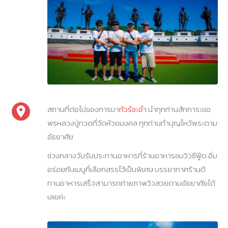
สถานที่ต่อไปของการมา
ทัวร์ชะอำ
นำทุกท่านสักการะขอ
พรหลวงปู่ทวดที่วัดห้วยมงคล ทุกท่านทำบุญไหว้พระตาม
อัธยาศัย
ช่วงกลางวันรับประทานอาหารที่ร้านอาหารชมวิวซีฟูีด อิ่ม
อร่อยกับเมนูที่เลือกสรรไว้เป็นพิเศษ บรรยากาศร้านดี
ทานอาหารเสร็จสามารถถ่ายภาพวิวสวยตามอัธยาศัยได้
เลยค่ะ