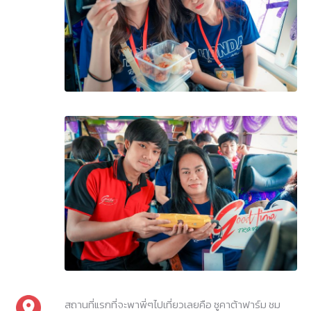
สถานที่แรกที่จะพาพี่ๆไปเที่ยวเลยคือ ซูคาต้าฟาร์ม ชม