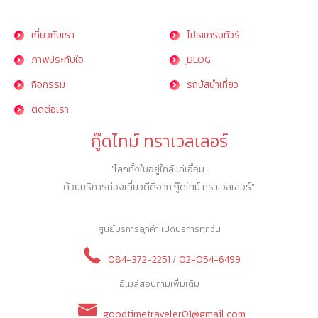
เกี่ยวกับเรา
โปรแกรมทัวร์
ภาพประทับใจ
ฺBLOG
กิจกรรม
รถบัสนำเที่ยว
ติดต่อเรา
กู๊ดไทม์ ทราเวลเลอร์
"โลกทั้งใบอยู่ใกล้แค่เอื้อม..
ด้วยบริการท่องเที่ยวดีดีจาก กู๊ดไทม์ ทราเวลเลอร์"
ศูนย์บริการลูกค้า เปิดบริการทุกวัน
084-372-2251
/
02-054-6499
อีเมล์สอบถามเพิ่มเติม
goodtimetraveler01@gmail.com