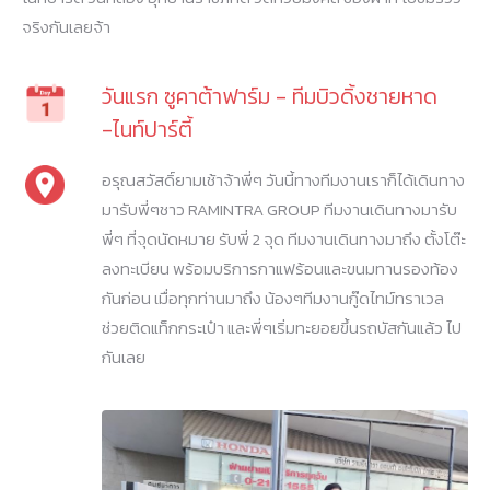
จริงกันเลยจ้า
วันแรก ซูคาต้าฟาร์ม - ทีมบิวดิ้งชายหาด
-ไนท์ปาร์ตี้
อรุณสวัสดิ์ยามเช้าจ้าพี่ๆ วันนี้ทางทีมงานเราก็ได้เดินทาง
มารับพี่ๆชาว RAMINTRA GROUP ทีมงานเดินทางมารับ
พี่ๆ ที่จุดนัดหมาย รับพี่ 2 จุด ทีมงานเดินทางมาถึง ตั้งโต๊ะ
ลงทะเบียน พร้อมบริการกาแฟร้อนและขนมทานรองท้อง
กันก่อน เมื่อทุกท่านมาถึง น้องๆทีมงานกู๊ดไทม์ทราเวล
ช่วยติดแท็กกระเป๋า และพี่ๆเริ่มทะยอยขึ้นรถบัสกันแล้ว ไป
กันเลย