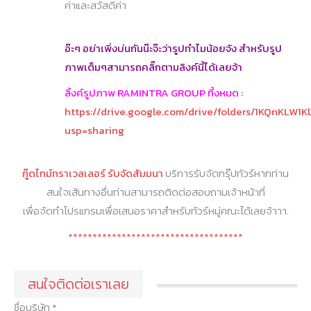
ค่าและสวัสดีค่า
อ๊ะๆ อย่าเพิ่งบ่นกันน๊ะจ๊ะว่ารูปทำไมน้อยจัง สำหรับรูป
ภาพเต็มๆสามารถคลิ๊กตามลิงค์นี้ได้เลยจ้า
ลิ้งค์รูปภาพ RAMINTRA GROUP ที้งหมด
:
https://drive.google.com/drive/folders/1KQnKL
usp=sharing
กู๊ดไทม์ทราเวลเลอร์ รับจัดสัมมนา
บริการรับจัดกรุ๊ปทัวร์หากท่าน
สนใจเส้นทางอื่นท่านสามารถติดต่อสอบถามเจ้าหน้าที่
เพื่อจัดทำโปรแกรมเพื่อเสนอราคาสำหรับทัวร์หมู่คณะได้เลยจ้าาา.
************************************
สนใจติดต่อเราเลย
ชื่อบริษัท *