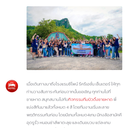
เมื่อเดินทางมาถึงโรงแรมซีไพน์ รีครีเอชั่น เซ็นเตอร์ ให้ทุก
ท่านวางสัมภาระกันก่อนจากนั้นขอเชิญ ทุกท่านไปที่
ชายหาด สนุกสนานไปกับ
กิจกรรมทีมบิวดิ้งชายหาด
พี่
แบ่งสีกันมาแล้วทั้งหมด 4 สี โดยทีมงานเริ่มละลาย
พฤติกรรมกันก่อน โดยมีเกมทั้งหมด4เกม มีกงล้อสามัคคี
อุดรูรั่ว หนอนซ่าส์พาตะลุย และเดินขบวบ แต่ละเกม