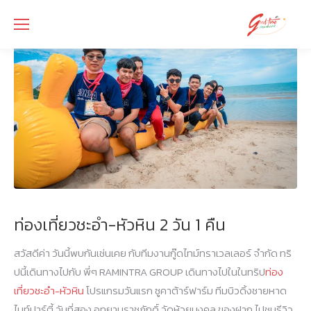
ท่องเที่ยวชะอำ-หัวหิน 2 วัน 1 คืน
สวัสดีค่า วันนี้พบกันเช่นเคย กับทีมงานกู๊ดไทม์ทราเวลเลอร์ จำกัด ทริ
ปนี้เดินทางไปกับ พี่ๆ RAMINTRA GROUP เดินทางไปในในทริป
ท่อง
เที่ยวชะอำ-หัวหิน
โปรแกรมวันแรก ซูคาต้าร์ฟาร์ม ทีมบิวดิ้งชายหาด
ไนท์ปาร์ตี้ วันที่สอง อุทยานราชภักดิ์ วัดห้วยมงคล ของฝาก ไปชมรีวิว