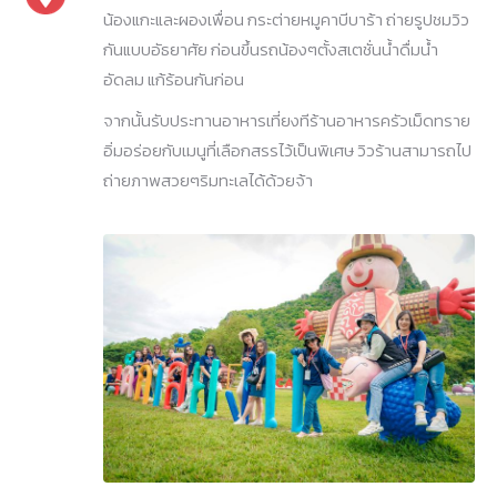
น้องแกะและผองเพื่อน กระต่ายหมูคาบีบาร้า ถ่ายรูปชมวิว
กันแบบอัธยาศัย ก่อนขึ้นรถน้องๆตั้งสเตชั่นน้ำดื่มน้ำ
อัดลม แก้ร้อนกันก่อน
จากนั้นรับประทานอาหารเที่ยงทีร้านอาหารครัวเม็ดทราย
อิ่มอร่อยกับเมนูที่เลือกสรรไว้เป็นพิเศษ วิวร้านสามารถไป
ถ่ายภาพสวยๆริมทะเลได้ด้วยจ้า