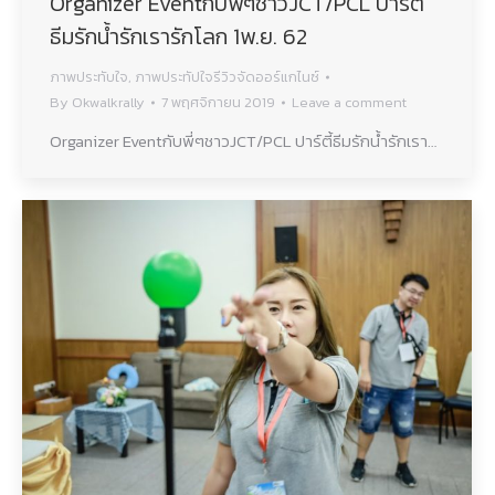
Organizer Eventกับพี่ๆชาวJCT/PCL ปาร์ตี้
ธีมรักน้ำรักเรารักโลก 1พ.ย. 62
ภาพประทับใจ
,
ภาพประทัปใจรีวิวจัดออร์แกไนซ์
By
Okwalkrally
7 พฤศจิกายน 2019
Leave a comment
Organizer Eventกับพี่ๆชาวJCT/PCL ปาร์ตี้ธีมรักน้ำรักเรา…