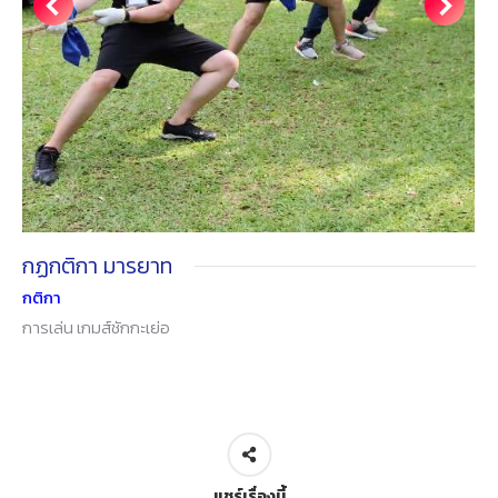
กฏกติกา มารยาท
กติกา
การเล่น เกมส์ชักกะเย่อ
แชร์เรื่องนี้