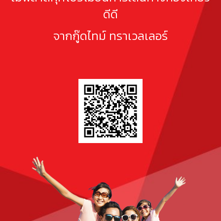
ดีดี
จากกู๊ดไทม์ ทราเวลเลอร์