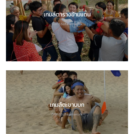
เกมส์ตารางข้ามแดน
กิจกรรมteamwork
เกมส์ตะขาบบก
กิจกรรมteamwork