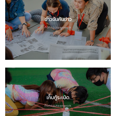
ข่าวข้นค้นข่าว
กิจกรรมteamwork
เก็บกู้ระเบิด
กิจกรรมteamwork