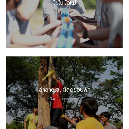
ไข่ในมือแม่
กิจกรรมteamwork
ล่าลายเซนต์สุดขอบฟ้า
กิจกรรมteamwork