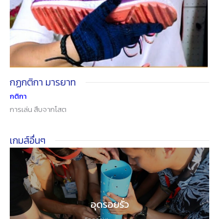
กฏกติกา มารยาท
กติกา
การเล่น สืบจากโสต
เกมส์อื่นๆ
อุดรอยรั่ว