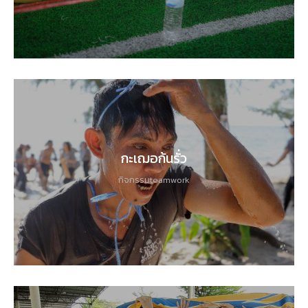
กะเฌอก้นรั่ว
กิจกรรมteamwork