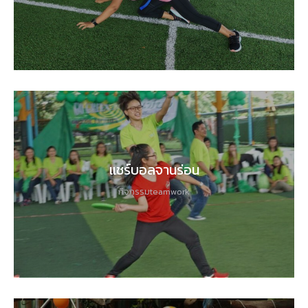
แชร์บอลจานร่อน
กิจกรรมteamwork