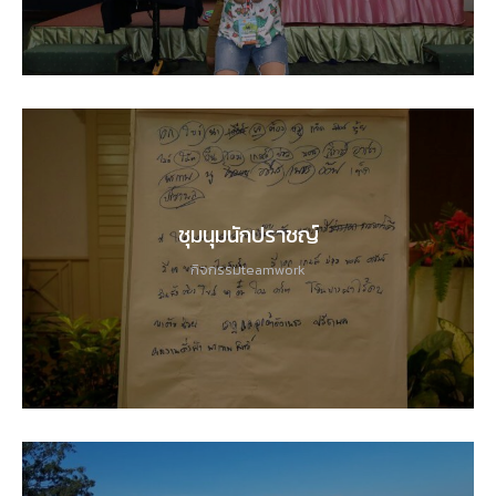
ชุมนุมนักปราชญ์
กิจกรรมteamwork