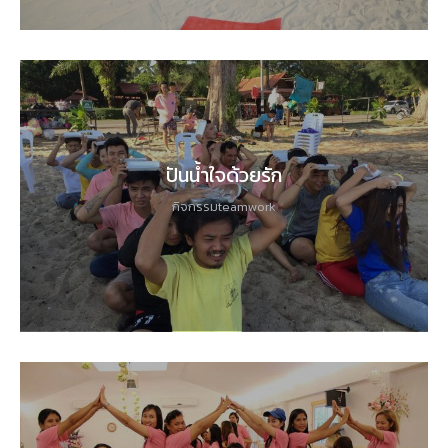
ปันน้ำใจด้วยรัก
กิจกรรมteamwork