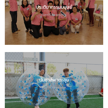
ประติมากรรมมนุษย์
กิจกรรมteamwork
บั๊มซ่าส์พาตะลุย
กิจกรรมteamwork