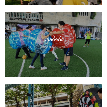
บอลดึ๋งดั๋ง
กิจกรรมteamwork