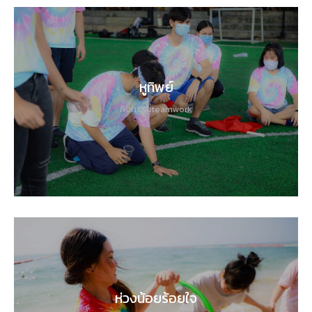
หูทิพย์
กิจกรรมteamwork
ห่วงน้อยร้อยใจ