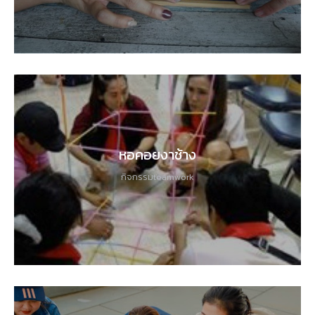
หอคอยงาช้าง
กิจกรรมteamwork