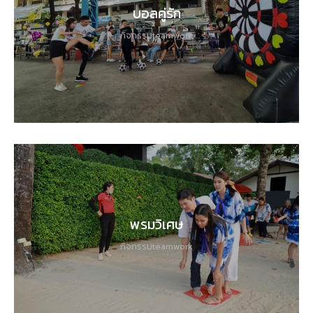
บอลคู่รัก
กิจกรรมteamwork
พรมวิเศษ
กิจกรรมteamwork