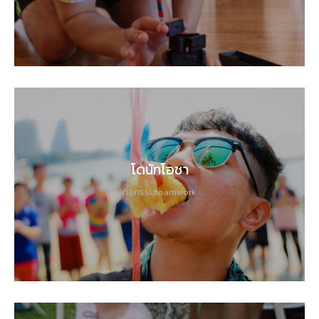
โดนัทโอชา
กิจกรรมteamwork