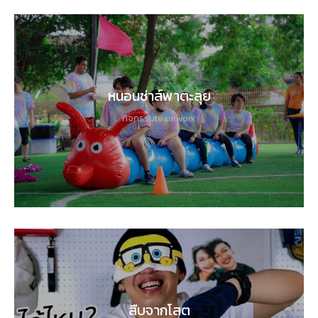
หนอนซ่าส์พาตะลุย
กิจกรรมteamwork
สืบจากโสต