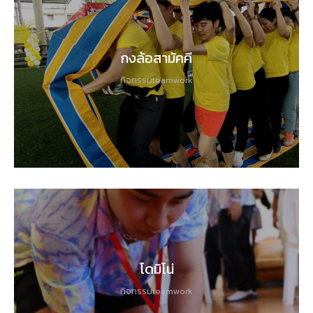
กงล้อสามัคคี
กิจกรรมteamwork
โดมิโน่
กิจกรรมteamwork