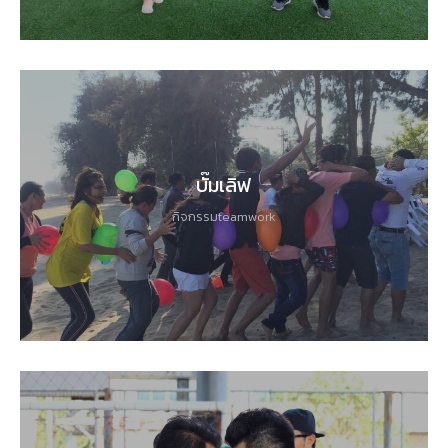
บั๊มเลิฟ
กิจกรรมteamwork