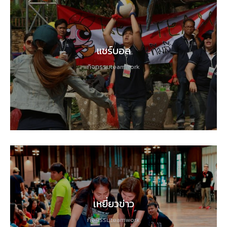
แชร์บอล
กิจกรรมteamwork
เหยี่ยวข่าว
กิจกรรมteamwork