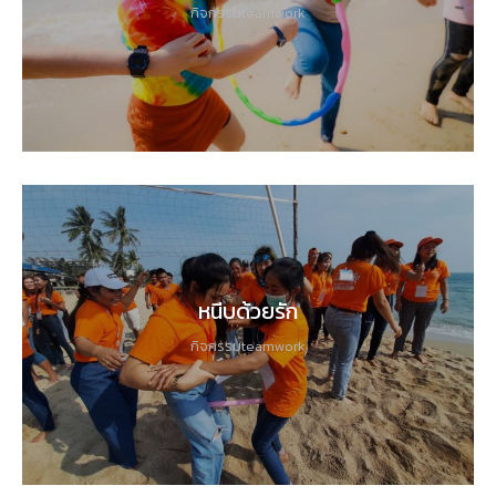
กิจกรรมteamwork
หนีบด้วยรัก
กิจกรรมteamwork