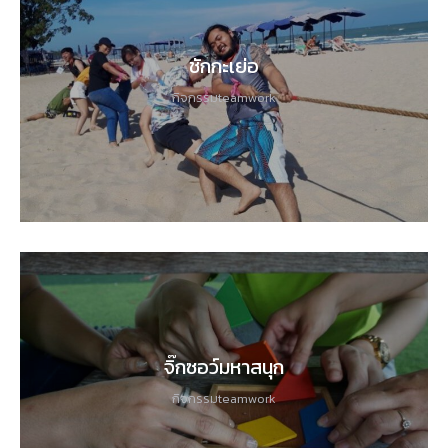
ชักกะเย่อ
กิจกรรมteamwork
จิ๊กซอว์มหาสนุก
กิจกรรมteamwork