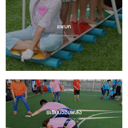
แพบก
กิจกรรมteamwork
8เซียนจอมพลัง
กิจกรรมteamwork