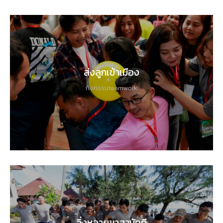
ส่งลูกเข้าเมือง
กิจกรรมteamwork
วิ่งหลายขาสามัคคี