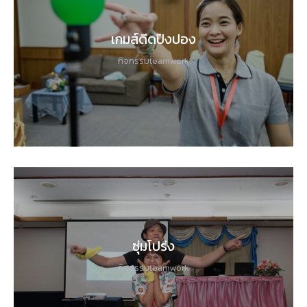
เกมส์ดีดปิงปอง
กิจกรรมteamwork
ซุ่มโปร่ง
กิจกรรมteamwork