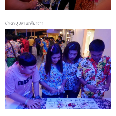
น้ำเต้า ปู ปลา เราก็มาจ้าา