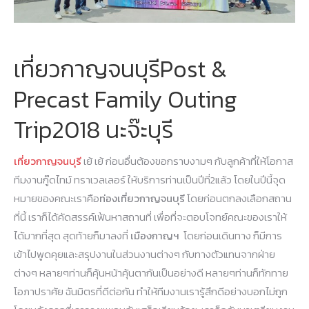
เที่ยวกาญจนบุรีPost &
Precast Family Outing
Trip2018 นะจ๊ะบุรี
เที่ยวกาญจนบุรี
เย้ เย้ ก่อนอื่นต้องขอกราบงามๆ กับลูกค้าที่ให้โอกาส
ทีมงานกู๊ดไทม์ ทราเวลเลอร์ ให้บริการท่านเป็นปีที่2แล้ว โดยในปีนี้จุด
หมายของคณะเราคือ
ท่องเที่ยวกาญจนบุรี
โดยก่อนตกลงเลือกสถาน
ที่นี้ เราก็ได้คัดสรรค์เฟ้นหาสถานที่ เพื่อที่จะตอบโจทย์คณะของเราให้
ได้มากที่สุด สุดท้ายก็มาลงที่
เมืองกาญฯ
โดยก่อนเดินทาง ก็มีการ
เข้าไปพูดคุยและสรุปงานในส่วนงานต่างๆ กับทางตัวแทนจากฝ่าย
ต่างๆ หลายๆท่านก็คุ้นหน้าคุ้นตากันเป็นอย่างดี หลายๆท่านก็ทักทาย
โอภาปราศัย ฉันมิตรที่ดีต่อกัน ทำให้ทีมงานเรารู้สึกดีอย่างบอกไม่ถูก