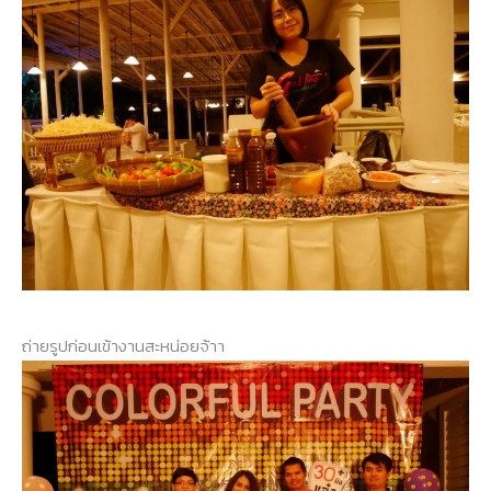
ถ่ายรูปก่อนเข้างานสะหน่อยจ้าา