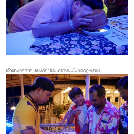
เอ๊าแทงๆๆๆๆๆ (แบงค์กาโม่นะคร้าบบบไม่ผิดกฏหมาย)