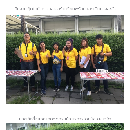
ทีมงาน กู๊ดไทม์ ทราเวลเลอร์ เตรียมพร้อมออกเดินทางละจ้า
มาๆเช็คชื่อ แจกแทกติดกระเป๋า บริการโดยน้อง หมิวจ้า