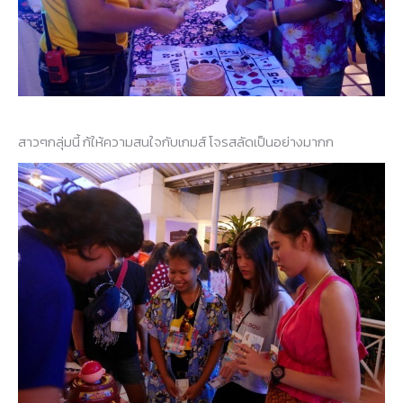
สาวๆกลุ่มนี้ ก้ให้ความสนใจกับเกมส์ โจรสลัดเป็นอย่างมากก