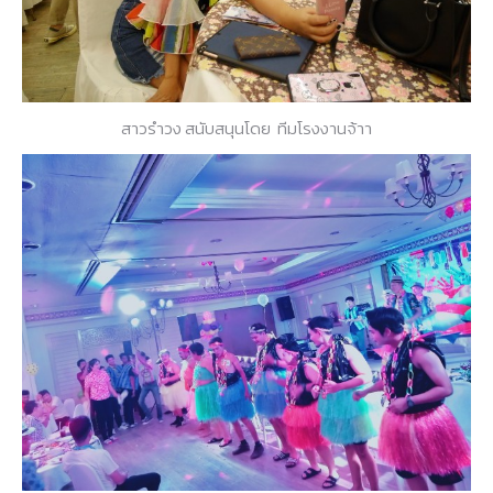
สาวรำวง สนับสนุนโดย ทีมโรงงานจ้าา