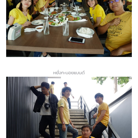
หยั่งกะบอยแบนด์