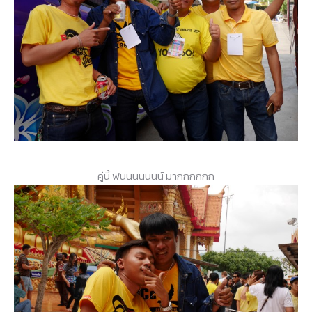
คู่นี้ ฟินนนนนนน์ มากกกกกก