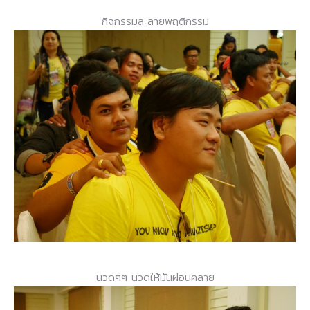
กิจกรรมละลายพฤติกรรม
นวดๆๆ นวดให้มันผ่อนคลาย