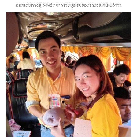
ออกเดินทางสู่ จังหวัดกาญจนบุรี รับของรางวัล กันไปจ้าาา