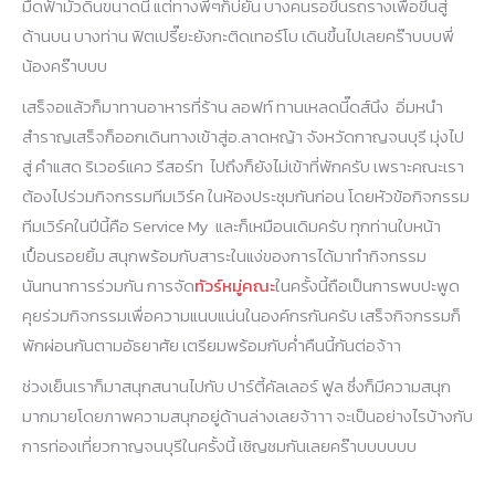
มืดฟ้ามัวดินขนาดนี้ แต่ทางพี่ๆก็บ่ยั่น บางคนรอขึ้นรถรางเพื่อขึ้นสู่
ด้านบน บางท่าน ฟิตเปรี๊ยะยังกะติดเทอร์โบ เดินขึ้นไปเลยคร๊าบบบพี่
น้องคร๊าบบบ
เสร็จอแล้วก็มาทานอาหารที่ร้าน ลอฟท์ ทานเหลดนี๊ดส์นึง อิ่มหนำ
สำราญเสร็จก็ออกเดินทางเข้าสู่อ.ลาดหญ้า จังหวัดกาญจนบุรี มุ่งไป
สู่ คำแสด ริเวอร์แคว รีสอร์ท ไปถึงก็ยังไม่เข้าที่พักครับ เพราะคณะเรา
ต้องไปร่วมกิจกรรมทีมเวิร์ค ในห้องประชุมกันก่อน โดยหัวข้อกิจกรรม
ทีมเวิร์คในปีนี้คือ Service My และก็เหมือนเดิมครับ ทุกท่านใบหน้า
เปื้อนรอยยิ้ม สนุกพร้อมกับสาระในแง่ของการได้มาทำกิจกรรม
นันทนาการร่วมกัน การจัด
ทัวร์หมู่คณะ
ในครั้งนี้ถือเป็นการพบปะพูด
คุยร่วมกิจกรรมเพื่อความแนบแน่นในองค์กรกันครับ เสร็จกิจกรรมก็
พักผ่อนกันตามอัธยาศัย เตรียมพร้อมกับค่ำคืนนี้กันต่อจ้าา
ช่วงเย็นเราก็มาสนุกสนานไปกับ ปาร์ตี้คัลเลอร์ ฟูล ซึ่งก็มีความสนุก
มากมายโดยภาพความสนุกอยู่ด้านล่างเลยจ้าาา จะเป็นอย่างไรบ้างกับ
การท่องเที่ยวกาญจนบุรีในครั้งนี้ เชิญชมกันเลยคร๊าบบบบบบ