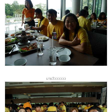
มาแว้วววววว