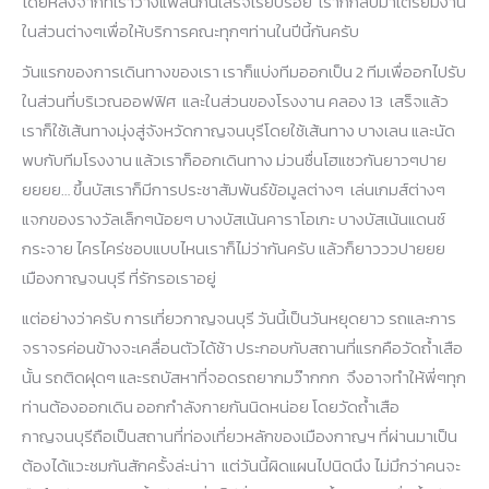
โดยหลังจากที่เราวางแพลนกันเสร็จเรียบร้อย เราก็กลับมาเตรียมงาน
ในส่วนต่างๆเพื่อให้บริการคณะทุกๆท่านในปีนี้กันครับ
วันแรกของการเดินทางของเรา เราก็แบ่งทีมออกเป็น 2 ทีมเพื่ออกไปรับ
ในส่วนที่บริเวณออฟฟิศ และในส่วนของโรงงาน คลอง 13 เสร็จแล้ว
เราก็ใช้เส้นทางมุ่งสู่จังหวัดกาญจนบุรีโดยใช้เส้นทาง บางเลน และนัด
พบกับทีมโรงงาน แล้วเราก็ออกเดินทาง ม่วนซื่นโฮแซวกันยาวๆปาย
ยยยย… ขึ้นบัสเราก็มีการประชาสัมพันธ์ข้อมูลต่างๆ เล่นเกมส์ต่างๆ
แจกของรางวัลเล็กๆน้อยๆ บางบัสเน้นคาราโอเกะ บางบัสเน้นแดนซ์
กระจาย ไครไคร่ชอบแบบไหนเราก็ไม่ว่ากันครับ แล้วก็ยาวววปายยย
เมืองกาญจนบุรี ที่รักรอเราอยู่
แต่อย่างว่าครับ การเที่ยวกาญจนบุรี วันนี้เป็นวันหยุดยาว รถและการ
จราจรค่อนข้างจะเคลื่อนตัวได้ช้า ประกอบกับสถานที่แรกคือวัดถ้ำเสือ
นั้น รถติดฝุดๆ และรถบัสหาที่จอดรถยากมว๊ากกก จึงอาจทำให้พี่ๆทุก
ท่านต้องออกเดิน ออกกำลังกายกันนิดหน่อย โดยวัดถ้ำเสือ
กาญจนบุรีถือเป็นสถานที่ท่องเที่ยวหลักของเมืองกาญฯ ที่ผ่านมาเป็น
ต้องได้แวะชมกันสักครั้งล่ะน่าา แต่วันนี้ผิดแผนไปนิดนึง ไม่มึกว่าคนจะ