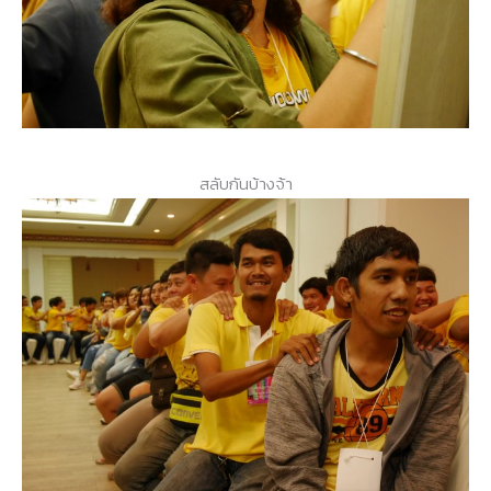
สลับกันบ้างจ้า