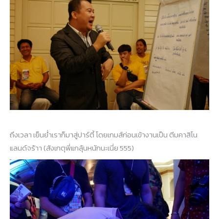
ถึงเวลา เย็นย่ำเราก็มาสู่ปาร์ตี้ โดยเกมส์ก่อนเข้างานเป็น ตีมคาสิโน
แลนด์จร้าา (สังเกตุพี่แกลุ้นหนักนะเนี่ย 555)