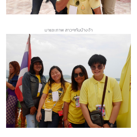
มาแชะภาพ สาวๆกันบ้างจ้า