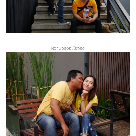
หวานจริงอะไรจริง