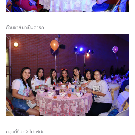
ก๊วนซ่าส์ น่าเป็นตาฮัก
กลุ่มนี้ก็น่ารักไม่แพ้กัน