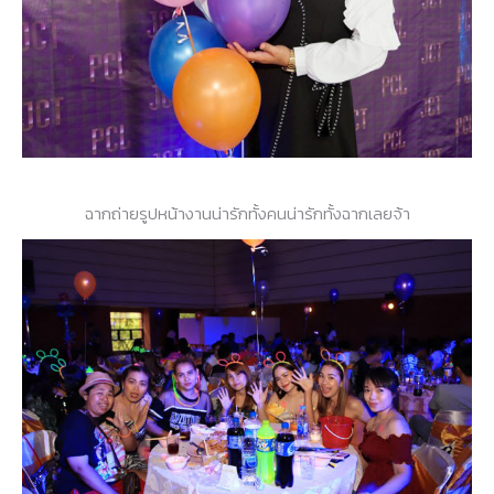
ฉากถ่ายรูปหน้างานน่ารักทั้งคนน่ารักทั้งฉากเลยจ้า