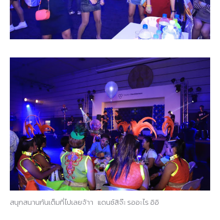
สนุกสนานกันเต็มที่ไปเลยจ้าา แดนซ์สิจ๊ะ รออะไร อิอิ