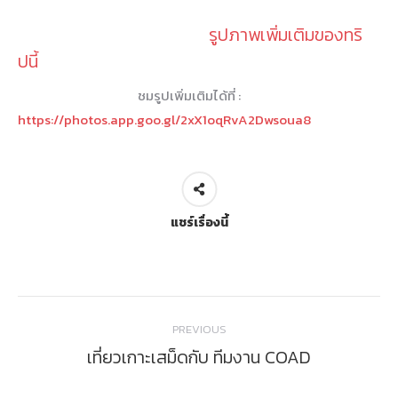
รูปภาพเพิ่มเติมของทริ
ปนี้
ชมรูปเพิ่มเติมได้ที่ :
https://photos.app.goo.gl/2xX1oqRvA2Dwsoua8
แชร์เรื่องนี้
Post
PREVIOUS
navigation
เที่ยวเกาะเสม็ดกับ ทีมงาน COAD
Previous
post: