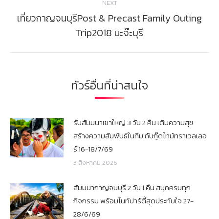
NEXT
เที่ยวกาญจนบุรีPost & Precast Family Outing
Next
Trip2018 นะจ๊ะบุรี
post:
ทัวร์อื่นที่น่าสนใจ
รับสัมมนาเขาใหญ่ 3 วัน 2 คืน เติมความสุข
สร้างความสัมพันธ์ในทีม กับกู๊ดไทม์ทราเวลเลอ
ร์ 16-18/7/69
3 สิงหาคม 2026
สัมมนากาญจนบุรี 2 วัน 1 คืน สนุกครบทุก
กิจกรรม พร้อมไนท์ปาร์ตี้สุดประทับใจ 27-
28/6/69