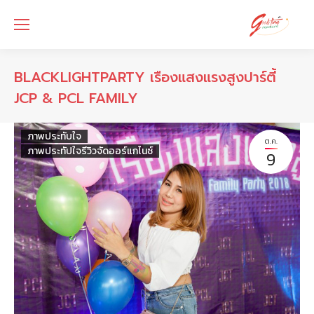
ิBLACKLIGHTPARTY เรืองแสงแรงสูงปาร์ตี้
JCP & PCL FAMILY
ภาพประทับใจ
ต.ค.
ภาพประทัปใจรีวิวจัดออร์แกไนซ์
9